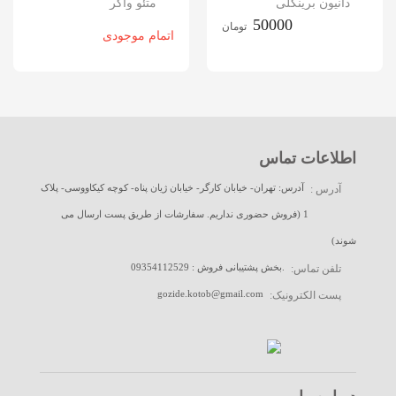
دانیون برینکلی
متئو واکر
50000
تومان
اتمام موجودی
اطلاعات تماس
آدرس: تهران- خیابان کارگر- خیابان ژیان پناه- کوچه کیکاووسی- پلاک
آدرس :
1 (فروش حضوری نداریم. سفارشات از طریق پست ارسال می
شوند)
09354112529 : بخش پشتیبانی فروش.
تلفن تماس:
gozide.kotob@gmail.com
پست الکترونیک: