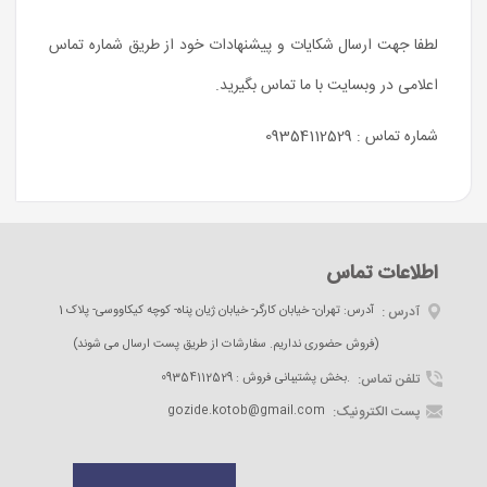
لطفا جهت ارسال شکایات و پیشنهادات خود از طریق شماره تماس
اعلامی در وبسایت با ما تماس بگیرید.
شماره تماس : 09354112529
اطلاعات تماس
آدرس :
آدرس: تهران- خیابان کارگر- خیابان ژیان پناه- کوچه کیکاووسی- پلاک 1
(فروش حضوری نداریم. سفارشات از طریق پست ارسال می شوند)
تلفن تماس:
09354112529 : بخش پشتیبانی فروش.
پست الکترونیک:
gozide.kotob@gmail.com