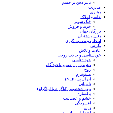
تاثیر ذهن بر جسم
مدیریت
رهبری
خانه و املاک
فنگ شویی
خرید و فروش
بزرگان جهان
زنان و دختران
انتخاب و تصمیم گیری
نگرش
عادت و تلاش
خودشناسی و حالات روحی
خودشناسی
ذهن، باور و ضمیر ناخودآگاه
روح
هیپنوتیزم
ان ال پی (NLP)
تله پاتی
تیپ شخصیتی (اناگرام یا انیاگرام)
پاکسازی
خشم و عصبانیت
افسردگی
ترس
اضطراب و استرس