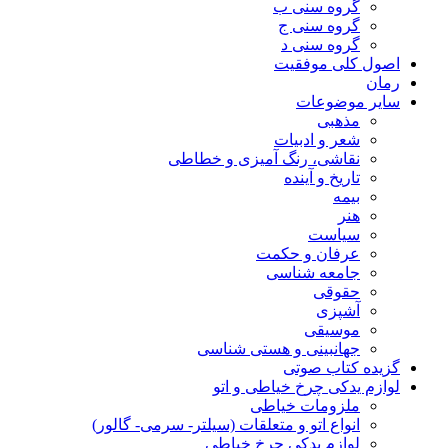
گروه سنی ب
گروه سنی ج
گروه سنی د
اصول کلی موفقیت
رمان
سایر موضوعات
مذهبی
شعر و ادبیات
نقاشی، رنگ آمیزی و خطاطی
تاریخ و آینده
بیمه
هنر
سیاست
عرفان و حکمت
جامعه شناسی
حقوقی
آشپزی
موسیقی
جهانبینی و هستی شناسی
گزیده کتاب صوتی
لوازم یدکی چرخ خیاطی و اتو
ملزومات خیاطی
انواع اتو و متعلقات (سیلتر- سرمی- گالور)
لوازم یدکی چرخ خیاطی