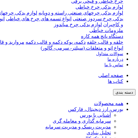
چرخ خیاطی و قیچی برقی
لوازم یدکی چرخ خیاطی
لوازم یدکی چرخهای صنعتی راسته و دوپایه
لوازم یدکی چرخهای
یدکی چرخ سردوز صنعتی
انواع تسمه های چرخ های خیاطی
انو
و کاچیران
لوازم یدکی چرخ میاندوز
ملزومات خیاطی
دستگاه پانچ همه کاره
حلقه و قالب حلقه
دکمه، پوکه دکمه و قالب دکمه
مروارید و قا
انواع اتو و متعلقات (سیلتر- سرمی- گالور)
سوالات متداول
درباره ما
تماس با ما
صفحه اصلی
کتاب ها
دسته بندی
همه محصولات
بورس، ارز دیجیتال، فارکس
آشنایی با بورس
سرمایه گذاری و معامله گری
مدیریت ریسک و مدیریت سرمایه
تحلیل بنیادی