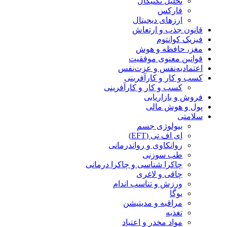
تحلیل تکنیکال
فارکس
ارزهای دیجیتال
قانون جذب و ارتعاش
فیزیک کوانتوم
مغز، حافظه و هوش
قوانین معنوی موفقیت
اعتماد‌به‌نفس و عزت‌نفس
کسب و کار و کارآفرینی
کسب و کار و کارآفرینی
فروش و بازاریابی
پول و هوش مالی
سلامتی
بیولوژی جسم
ای اف تی (EFT)
روانکاوی و رواندرمانی
طب سوزنی
چاکرا شناسی و چاکرا درمانی
چاقی و لاغری
ورزش و تناسب اندام
یوگا
مراقبه و مدیتیشن
تغذیه
مواد مخدر و اعتیاد