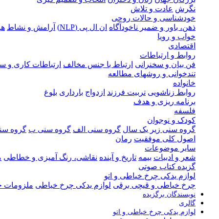
نگرش
عادت و تلاش
خودشناسی و حالات روحی
ذهن، باور و ضمیر ناخودآگاه
ان ال پی (NLP)
آرامش و نشاط
هی
خواب و رویا
اقتصادی
روابط و ارتباطات
فن بیان و سخنرانی
ارتباط با جنس مخالف
ارتباطات کاری و س
تندخوانی و روشهای مطالعه
خانواده
روابط زناشویی
تربیت فرزند
ازدواج
بارداری
بلوغ
برنامه ریزی و هدف
فلسفه
کودک و نوجوان
گروه سنی زیر یک سال
گروه سنی الف
گروه سنی ب
گروه سن
اصول کلی موفقیت
رمان
سایر موضوعات
شعر و ادبیات
بیمه
تاریخ و آینده
نقاشی، رنگ آمیزی و خطاطی
م
گزیده کتاب صوتی
لوازم یدکی چرخ خیاطی و اتو
چرخ خیاطی و قیچی برقی
لوازم یدکی چرخ خیاطی
ملزومات خ
نویسندگان برگزیده
گالری
لوازم یدکی چرخ خیاطی و اتو