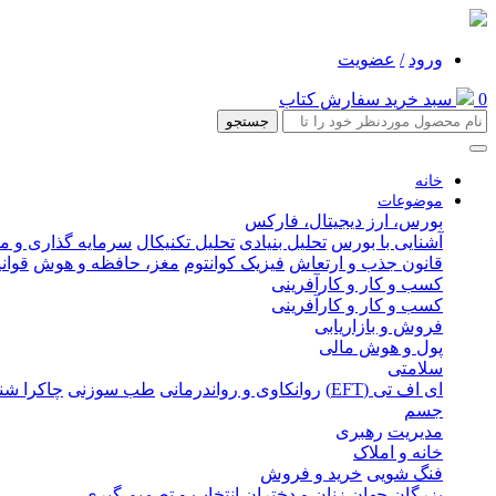
ورود
/
عضویت
0
سبد خرید
سفارش کتاب
جستجو
خانه
موضوعات
بورس، ارز دیجیتال، فارکس
آشنایی با بورس
تحلیل بنیادی
تحلیل تکنیکال
سرمایه گذاری و م
قانون جذب و ارتعاش
فیزیک کوانتوم
مغز، حافظه و هوش
قوان
کسب و کار و کارآفرینی
کسب و کار و کارآفرینی
فروش و بازاریابی
پول و هوش مالی
سلامتی
ای اف تی (EFT)
روانکاوی و رواندرمانی
طب سوزنی
چاکرا شن
جسم
مدیریت
رهبری
خانه و املاک
فنگ شویی
خرید و فروش
بزرگان جهان
زنان و دختران
انتخاب و تصمیم گیری