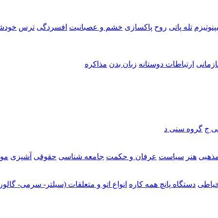
پنوتیزم
تله پاتی
روح
پاکسازی
خشم و عصبانیت
افسردگی
ترس
خودش
ازمانی
ارتباطات دوستانه
زبان بدن
مذاکره
ی ج
گروه سنی د
ذهبی
هنر
سیاست
عرفان و حکمت
جامعه شناسی
حقوقی
آشپزی
مو
یاطی
دستگاه پانچ همه کاره
انواع اتو و متعلقات (سیلتر- سرمی- گالور