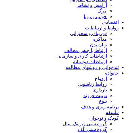
آرامش و نشاط
مرگ
خواب و رویا
اقتصادی
روابط و ارتباطات
فن بیان و سخنرانی
مذاکره
زبان بدن
ارتباط با جنس مخالف
ارتباطات کاری و سازمانی
ارتباطات دوستانه
تندخوانی و روشهای مطالعه
خانواده
ازدواج
روابط زناشویی
بارداری
تربیت فرزند
بلوغ
برنامه ریزی و هدف
فلسفه
کودک و نوجوان
گروه سنی زیر یک سال
گروه سنی الف