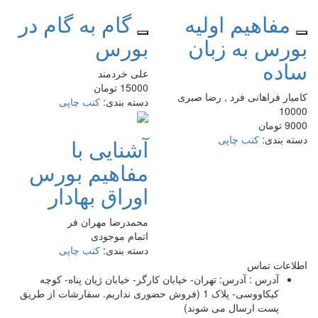
مفاهیم اولیه
گام به گام در
بورس به زبان
بورس
ساده
علی خردمند
15000
تومان
کامیار فراهانی فرد , رضا صبری
دسته بندی:
کتب چاپی
10000
9000
تومان
دسته بندی:
کتب چاپی
آشنایی با
مفاهیم بورس
اوراق بهادار
محمدرضا مهران فر
اتمام موجودی
دسته بندی:
کتب چاپی
اطلاعات تماس
آدرس :
آدرس: تهران- خیابان کارگر- خیابان ژیان پناه- کوچه
کیکاووسی- پلاک 1 (فروش حضوری نداریم. سفارشات از طریق
پست ارسال می شوند)