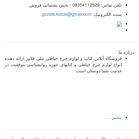
تلفن تماس:
09354112529 : بخش پشتیبانی فروش.
پست الکترونیک:
gozide.kotob@gmail.com
درباره ما
فروشگاه آنلاین کتاب و لوازم چرخ خیاطی نیلی فلاور ارائه دهنده
انواع لوازم چرخ خیاطی و کتابهای حوزه روانشناسی موفقیت در
خدمت شما دوستان است.
بیشتر ...
حقوق تمامی مطالب و تصاویر برای
نیلی فلاور
محفوظ است. کپی رایت