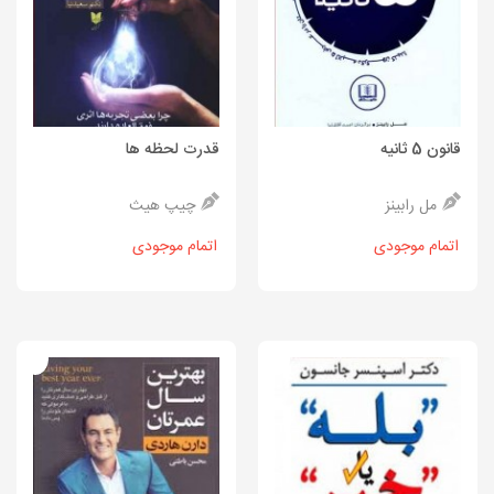
قانون 5 ثانیه
قدرت لحظه ها
مل رابینز
چیپ هیث
اتمام موجودی
اتمام موجودی