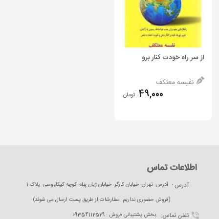
از سر راه خودت کنار برو
نفیسه معتکف
49,000
تومان
اطلاعات تماس
آدرس :
آدرس: تهران- خیابان کارگر- خیابان ژیان پناه- کوچه کیکاووسی- پلاک 1
(فروش حضوری نداریم. سفارشات از طریق پست ارسال می شوند)
تلفن تماس:
09354112529 : بخش پشتیبانی فروش.