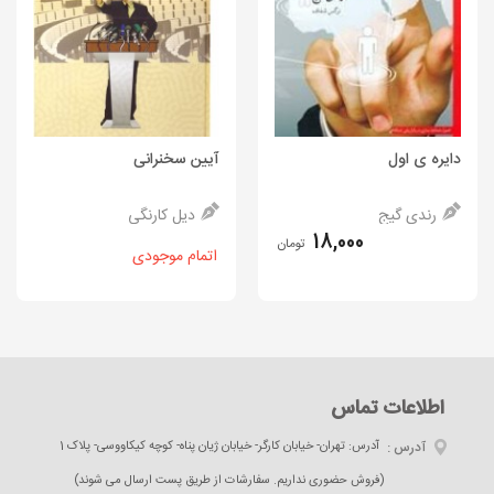
دایره ی اول
آیین سخنرانی
رندی گیج
دیل کارنگی
18,000
تومان
اتمام موجودی
اطلاعات تماس
آدرس :
آدرس: تهران- خیابان کارگر- خیابان ژیان پناه- کوچه کیکاووسی- پلاک 1
(فروش حضوری نداریم. سفارشات از طریق پست ارسال می شوند)