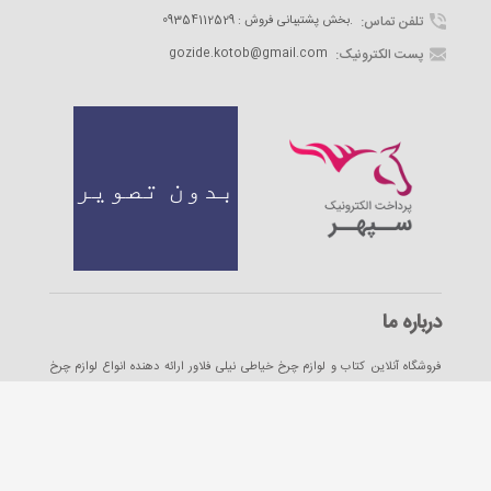
تلفن تماس:
09354112529 : بخش پشتیبانی فروش.
پست الکترونیک:
gozide.kotob@gmail.com
درباره ما
فروشگاه آنلاین کتاب و لوازم چرخ خیاطی نیلی فلاور ارائه دهنده انواع لوازم چرخ
خیاطی و کتابهای حوزه روانشناسی موفقیت در خدمت شما دوستان است.