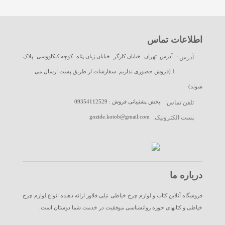
اطلاعات تماس
آدرس: تهران- خیابان کارگر- خیابان ژیان پناه- کوچه کیکاووسی- پلاک
آدرس :
1 (فروش حضوری نداریم. سفارشات از طریق پست ارسال می
شوند)
09354112529 : بخش پشتیبانی فروش.
تلفن تماس:
gozide.kotob@gmail.com
پست الکترونیک:
درباره ما
فروشگاه آنلاین کتاب و لوازم چرخ خیاطی نیلی فلاور ارائه دهنده انواع لوازم چرخ
خیاطی و کتابهای حوزه روانشناسی موفقیت در خدمت شما دوستان است.