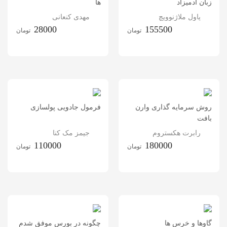
زبان آدمیزاد
ها
پاول ملاژنوویچ
مهدی کنعانی
28000
155500
تومان
تومان
روش سرمایه گذاری وارن
فرمول جادویی پولسازی
بافت
رابرت هکستروم
جیمز مک کنا
110000
180000
تومان
تومان
گاوها و خرس ها
چگونه در بورس موفق شدم