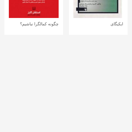
ایکیگای
چگونه کمالگرا نباشیم؟
هکتور گارسیا
استفان گایز
اتمام موجودی
اتمام موجودی
»
5
4
3
2
1
«
اطلاعات تماس
آدرس: تهران- خیابان کارگر- خیابان ژیان پناه- کوچه کیکاووسی- پلاک
آدرس :