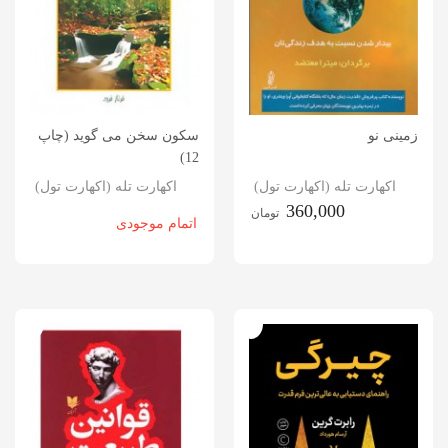
زمینی نو
سکون سخن می گوید (چاپ
12)
اکهارت تله (اکهارت تول)
اکهارت تله (اکهارت تول)
360,000
تومان
اتمام موجودی