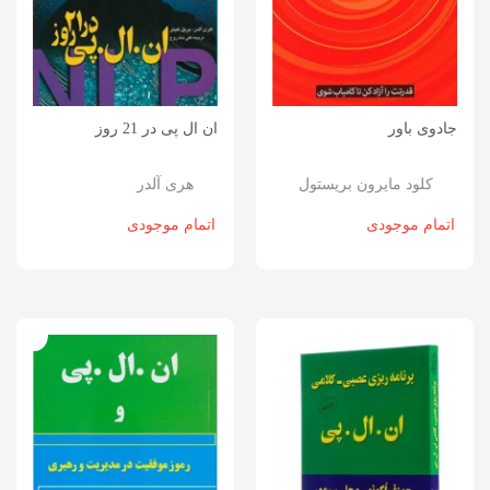
جادوی باور
ان ال پی در 21 روز
کلود مایرون بریستول
هری آلدر
اتمام موجودی
اتمام موجودی