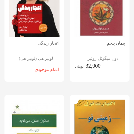
پیمان پنجم
اعجاز زندگی
دون میگوئل روئیز
لوئیز هی (لوییز هی)
32,000
تومان
اتمام موجودی