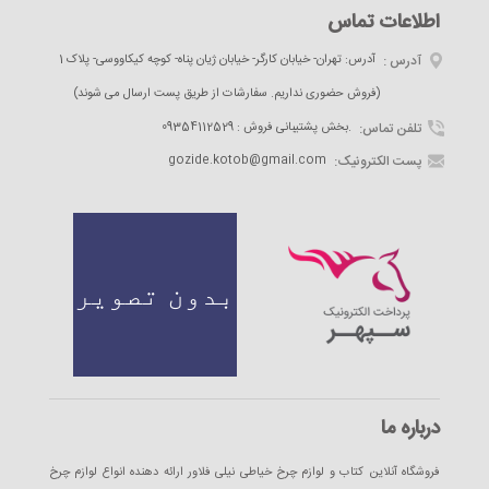
اطلاعات تماس
آدرس :
آدرس: تهران- خیابان کارگر- خیابان ژیان پناه- کوچه کیکاووسی- پلاک 1
(فروش حضوری نداریم. سفارشات از طریق پست ارسال می شوند)
تلفن تماس:
09354112529 : بخش پشتیبانی فروش.
پست الکترونیک:
gozide.kotob@gmail.com
درباره ما
فروشگاه آنلاین کتاب و لوازم چرخ خیاطی نیلی فلاور ارائه دهنده انواع لوازم چرخ