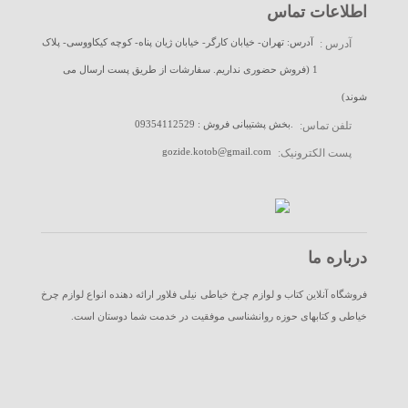
اطلاعات تماس
آدرس: تهران- خیابان کارگر- خیابان ژیان پناه- کوچه کیکاووسی- پلاک
آدرس :
1 (فروش حضوری نداریم. سفارشات از طریق پست ارسال می
شوند)
09354112529 : بخش پشتیبانی فروش.
تلفن تماس:
gozide.kotob@gmail.com
پست الکترونیک:
درباره ما
فروشگاه آنلاین کتاب و لوازم چرخ خیاطی نیلی فلاور ارائه دهنده انواع لوازم چرخ
خیاطی و کتابهای حوزه روانشناسی موفقیت در خدمت شما دوستان است.