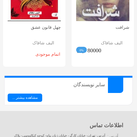
شرافت
چهل قانون عشق
الیف شافاک
الیف شافاک
80000
تومان
اتمام موجودی
سایر نویسندگان
مشاهده بیشتر ...
اطلاعات تماس
آدرس: تهران- خیابان کارگر- خیابان ژیان پناه- کوچه کیکاووسی- پلاک
آدرس :