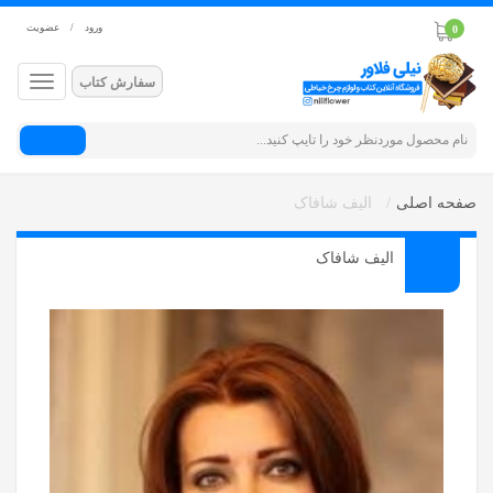
ورود
/
عضویت
0
سفارش کتاب
جستجو
صفحه اصلی
الیف شافاک
الیف شافاک