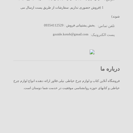
1 (فروش حضوری نداریم. سفارشات از طریق پست ارسال می
شوند)
09354112529 : بخش پشتیبانی فروش.
تلفن تماس:
gozide.kotob@gmail.com
پست الکترونیک:
درباره ما
فروشگاه آنلاین کتاب و لوازم چرخ خیاطی نیلی فلاور ارائه دهنده انواع لوازم چرخ
خیاطی و کتابهای حوزه روانشناسی موفقیت در خدمت شما دوستان است.