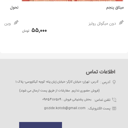
میثاق پنجم
تحول
دون میگوئل روئیز
وین دای
55,000
تومان
اطلاعات تماس
آدرس :
آدرس: تهران- خیابان کارگر- خیابان ژیان پناه- کوچه کیکاووسی- پلاک 1
(فروش حضوری نداریم. سفارشات از طریق پست ارسال می شوند)
تلفن تماس:
09354112529 : بخش پشتیبانی فروش.
پست الکترونیک:
gozide.kotob@gmail.com