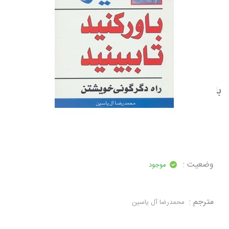
باور کنید تا ببینید
نویسنده:
وین دایر
ناشر:
هامون
تعداد صفحه :
300
وضعیت :
موجود
مترجم :
محمدرضا آل یاسین